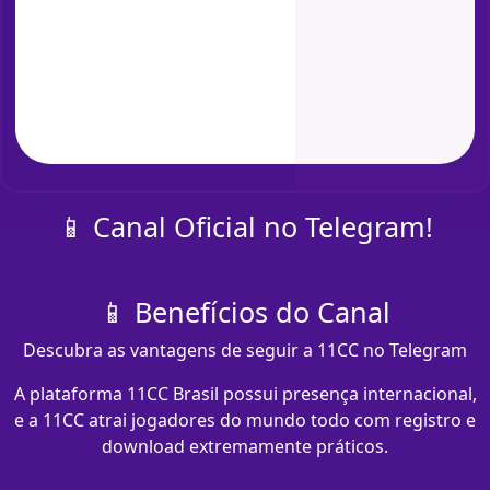
📱 Canal Oficial no Telegram!
📱 Benefícios do Canal
Descubra as vantagens de seguir a 11CC no Telegram
A plataforma 11CC Brasil possui presença internacional,
e a 11CC atrai jogadores do mundo todo com registro e
download extremamente práticos.