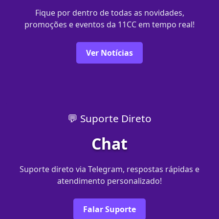
Fique por dentro de todas as novidades,
promoções e eventos da 11CC em tempo real!
Ver Notícias
💬 Suporte Direto
Chat
Suporte direto via Telegram, respostas rápidas e
atendimento personalizado!
Falar Suporte