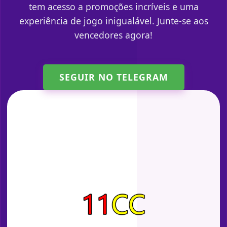
tem acesso a promoções incríveis e uma
experiência de jogo inigualável. Junte-se aos
vencedores agora!
SEGUIR NO TELEGRAM