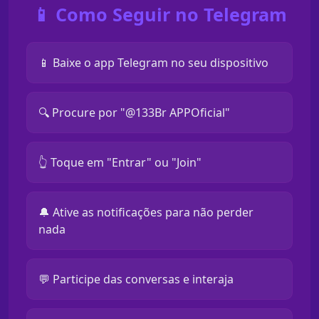
📱 Como Seguir no Telegram
📱 Baixe o app Telegram no seu dispositivo
🔍 Procure por "@133Br APPOficial"
👆 Toque em "Entrar" ou "Join"
🔔 Ative as notificações para não perder
nada
💬 Participe das conversas e interaja