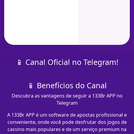
📱 Canal Oficial no Telegram!
📱 Benefícios do Canal
Descubra as vantagens de seguir a 133Br APP no
Telegram
A 133Br APP é um software de apostas profissional e
conveniente, onde você pode desfrutar dos jogos de
cassino mais populares e de um serviço premium na