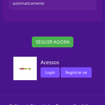
automaticamente
SEGUIR AGORA
Acessos
Login
Registrar-se