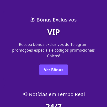
🎁 Bônus Exclusivos
VIP
Receba bônus exclusivos do Telegram,
promoções especiais e códigos promocionais
únicos!
Ver Bônus
📢 Notícias em Tempo Real
24/7