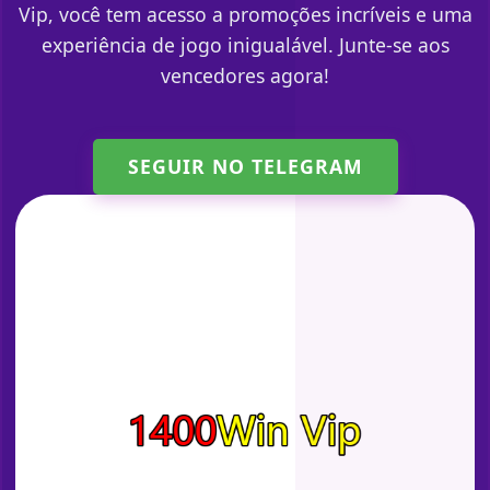
Vip, você tem acesso a promoções incríveis e uma
experiência de jogo inigualável. Junte-se aos
vencedores agora!
SEGUIR NO TELEGRAM