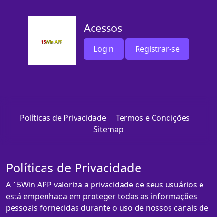
Acessos
Login
Registrar-se
Políticas de Privacidade
Termos e Condições
Sitemap
Políticas de Privacidade
A 15Win APP valoriza a privacidade de seus usuários e
está empenhada em proteger todas as informações
pessoais fornecidas durante o uso de nossos canais de