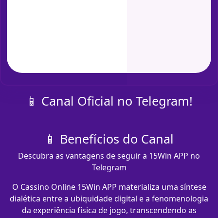
📱 Canal Oficial no Telegram!
📱 Benefícios do Canal
Descubra as vantagens de seguir a 15Win APP no
Telegram
O Cassino Online 15Win APP materializa uma síntese
dialética entre a ubiquidade digital e a fenomenologia
da experiência física de jogo, transcendendo as