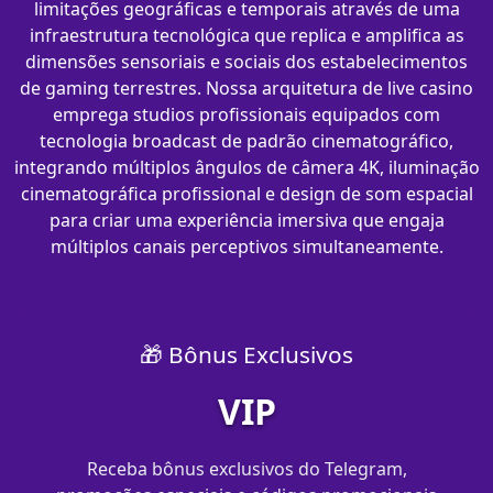
limitações geográficas e temporais através de uma
infraestrutura tecnológica que replica e amplifica as
dimensões sensoriais e sociais dos estabelecimentos
de gaming terrestres. Nossa arquitetura de live casino
emprega studios profissionais equipados com
tecnologia broadcast de padrão cinematográfico,
integrando múltiplos ângulos de câmera 4K, iluminação
cinematográfica profissional e design de som espacial
para criar uma experiência imersiva que engaja
múltiplos canais perceptivos simultaneamente.
🎁 Bônus Exclusivos
VIP
Receba bônus exclusivos do Telegram,