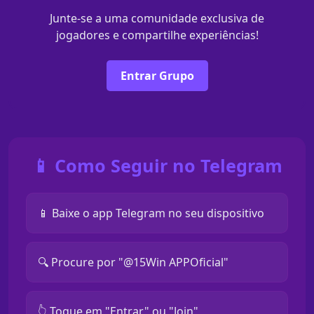
Junte-se a uma comunidade exclusiva de
jogadores e compartilhe experiências!
Entrar Grupo
📱 Como Seguir no Telegram
📱 Baixe o app Telegram no seu dispositivo
🔍 Procure por "@15Win APPOficial"
👆 Toque em "Entrar" ou "Join"