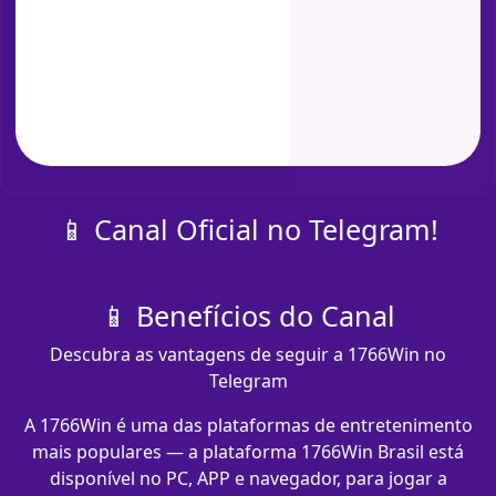
📱 Canal Oficial no Telegram!
📱 Benefícios do Canal
Descubra as vantagens de seguir a 1766Win no
Telegram
A 1766Win é uma das plataformas de entretenimento
mais populares — a plataforma 1766Win Brasil está
disponível no PC, APP e navegador, para jogar a