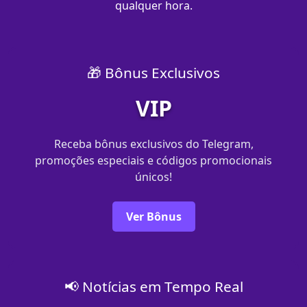
qualquer hora.
🎁 Bônus Exclusivos
VIP
Receba bônus exclusivos do Telegram,
promoções especiais e códigos promocionais
únicos!
Ver Bônus
📢 Notícias em Tempo Real