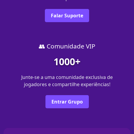
Falar Suporte
👥 Comunidade VIP
1000+
Junte-se a uma comunidade exclusiva de
jogadores e compartilhe experiências!
Entrar Grupo