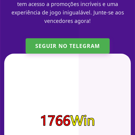
tem acesso a promoções incríveis e uma
experiência de jogo inigualável. Junte-se aos
vencedores agora!
SEGUIR NO TELEGRAM