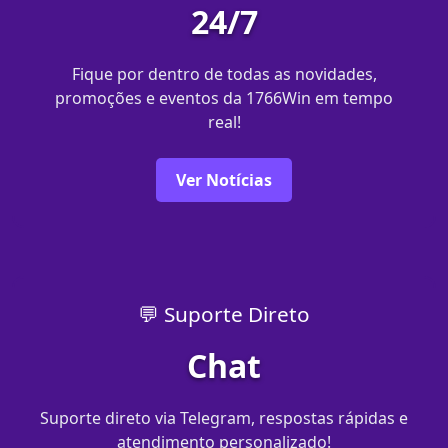
24/7
Fique por dentro de todas as novidades,
promoções e eventos da 1766Win em tempo
real!
Ver Notícias
💬 Suporte Direto
Chat
Suporte direto via Telegram, respostas rápidas e
atendimento personalizado!