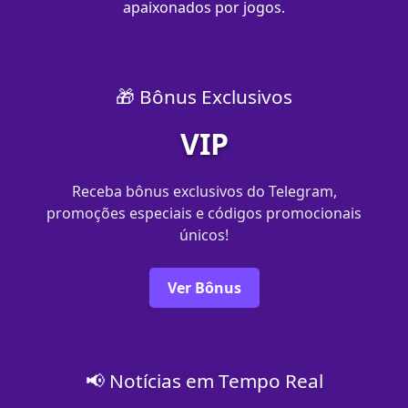
apaixonados por jogos.
🎁 Bônus Exclusivos
VIP
Receba bônus exclusivos do Telegram,
promoções especiais e códigos promocionais
únicos!
Ver Bônus
📢 Notícias em Tempo Real