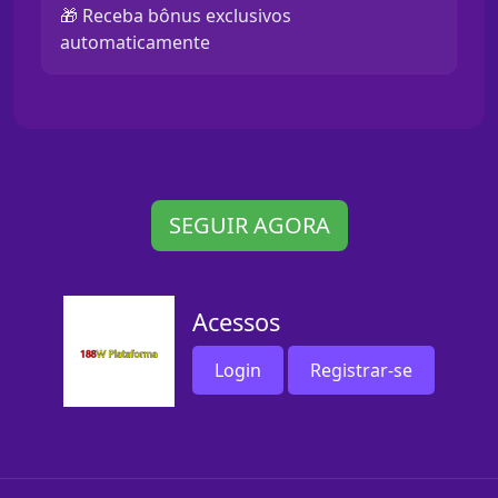
🎁 Receba bônus exclusivos
automaticamente
SEGUIR AGORA
Acessos
Login
Registrar-se