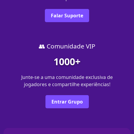
Falar Suporte
👥 Comunidade VIP
1000+
Junte-se a uma comunidade exclusiva de
jogadores e compartilhe experiências!
Entrar Grupo