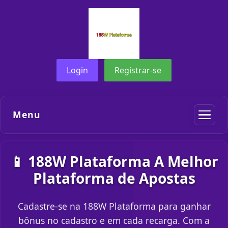
Login
Registrar-se
Menu
📱 188W Plataforma A Melhor
Plataforma de Apostas
Cadastre-se na 188W Plataforma para ganhar
bônus no cadastro e em cada recarga. Com a