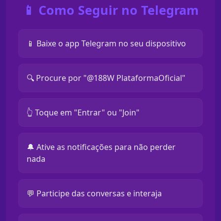
📱 Como Seguir no Telegram
📱 Baixe o app Telegram no seu dispositivo
🔍 Procure por "@188W PlataformaOficial"
👆 Toque em "Entrar" ou "Join"
🔔 Ative as notificações para não perder
nada
💬 Participe das conversas e interaja