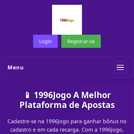
Login
Registrar-se
Menu
📱 1996Jogo A Melhor
Plataforma de Apostas
Cadastre-se na 1996Jogo para ganhar bônus no
cadastro e em cada recarga. Com a 1996Jogo,