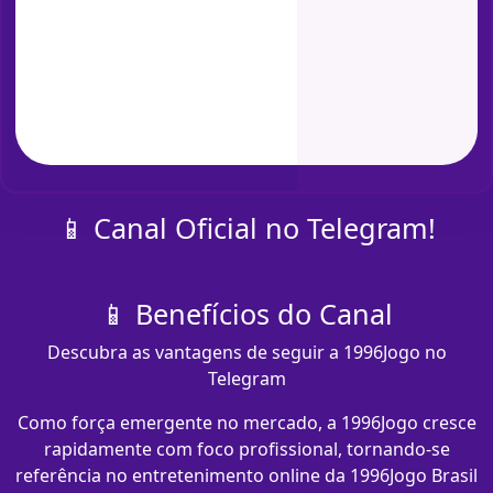
📱 Canal Oficial no Telegram!
📱 Benefícios do Canal
Descubra as vantagens de seguir a 1996Jogo no
Telegram
Como força emergente no mercado, a 1996Jogo cresce
rapidamente com foco profissional, tornando-se
referência no entretenimento online da 1996Jogo Brasil