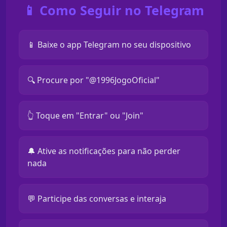
📱 Como Seguir no Telegram
📱 Baixe o app Telegram no seu dispositivo
🔍 Procure por "@1996JogoOficial"
👆 Toque em "Entrar" ou "Join"
🔔 Ative as notificações para não perder
nada
💬 Participe das conversas e interaja