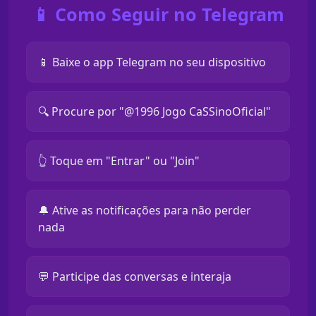
📱 Como Seguir no Telegram
📱 Baixe o app Telegram no seu dispositivo
🔍 Procure por "@1996 Jogo CaSSinoOficial"
👆 Toque em "Entrar" ou "Join"
🔔 Ative as notificações para não perder
nada
💬 Participe das conversas e interaja