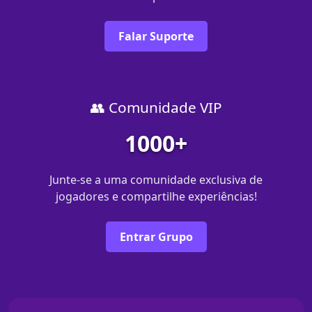
Falar Suporte
👥 Comunidade VIP
1000+
Junte-se a uma comunidade exclusiva de
jogadores e compartilhe experiências!
Entrar Grupo