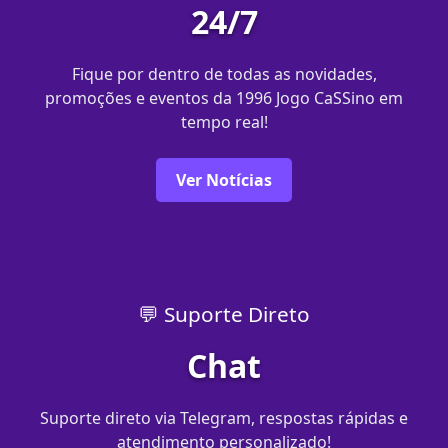
24/7
Fique por dentro de todas as novidades,
promoções e eventos da 1996 Jogo CaSSino em
tempo real!
Ver Notícias
💬 Suporte Direto
Chat
Suporte direto via Telegram, respostas rápidas e
atendimento personalizado!