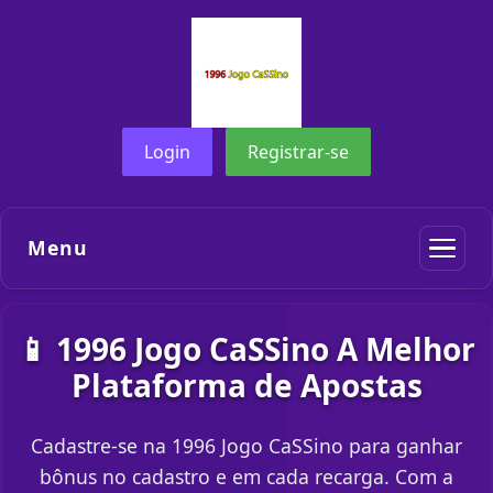
Login
Registrar-se
Menu
📱 1996 Jogo CaSSino A Melhor
Plataforma de Apostas
Cadastre-se na 1996 Jogo CaSSino para ganhar
bônus no cadastro e em cada recarga. Com a