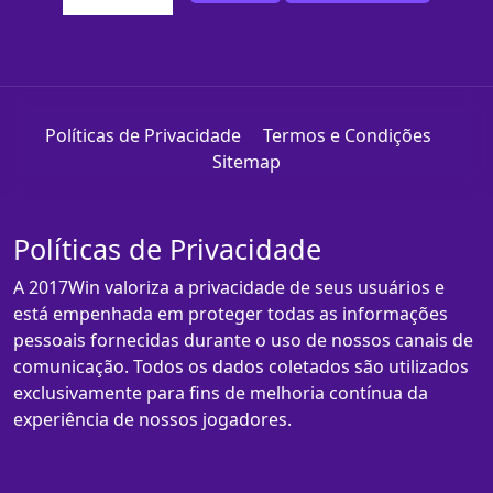
Políticas de Privacidade
Termos e Condições
Sitemap
Políticas de Privacidade
A 2017Win valoriza a privacidade de seus usuários e
está empenhada em proteger todas as informações
pessoais fornecidas durante o uso de nossos canais de
comunicação. Todos os dados coletados são utilizados
exclusivamente para fins de melhoria contínua da
experiência de nossos jogadores.