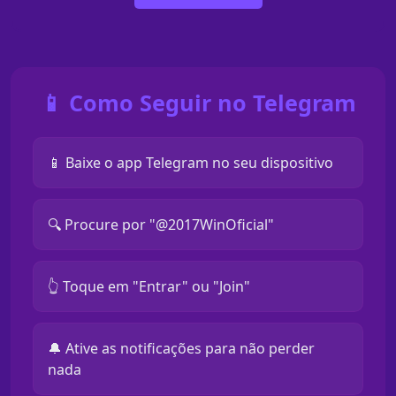
📱 Como Seguir no Telegram
📱 Baixe o app Telegram no seu dispositivo
🔍 Procure por "@2017WinOficial"
👆 Toque em "Entrar" ou "Join"
🔔 Ative as notificações para não perder
nada