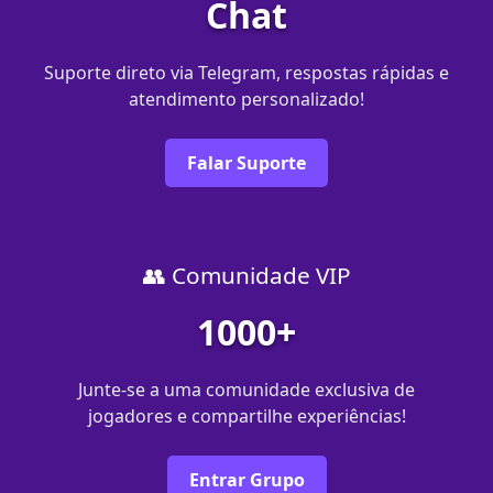
Chat
Suporte direto via Telegram, respostas rápidas e
atendimento personalizado!
Falar Suporte
👥 Comunidade VIP
1000+
Junte-se a uma comunidade exclusiva de
jogadores e compartilhe experiências!
Entrar Grupo