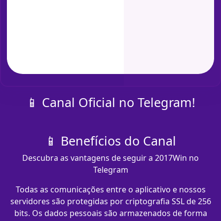
📱 Canal Oficial no Telegram!
📱 Benefícios do Canal
Descubra as vantagens de seguir a 2017Win no
Telegram
Todas as comunicações entre o aplicativo e nossos
servidores são protegidas por criptografia SSL de 256
bits. Os dados pessoais são armazenados de forma