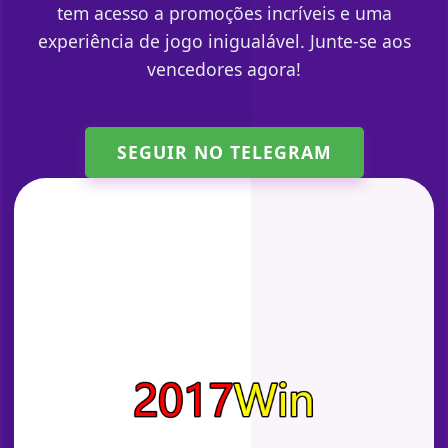
tem acesso a promoções incríveis e uma
experiência de jogo inigualável. Junte-se aos
vencedores agora!
SEGUIR NO TELEGRAM