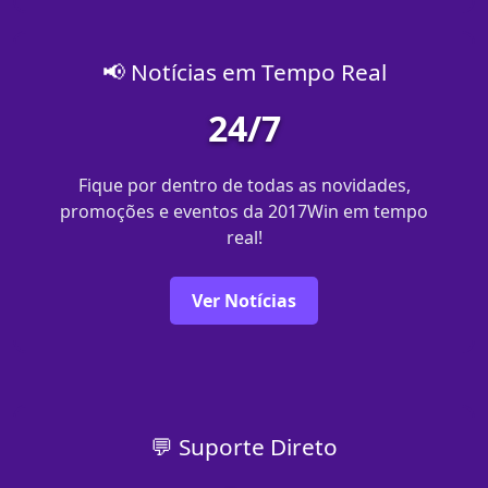
📢 Notícias em Tempo Real
24/7
Fique por dentro de todas as novidades,
promoções e eventos da 2017Win em tempo
real!
Ver Notícias
💬 Suporte Direto