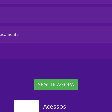
a
aticamente
SEGUIR AGORA
Acessos