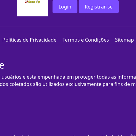
Login
Registrar-se
Políticas de Privacidade
Termos e Condições
Sitemap
de
us usuários e está empenhada em proteger todas as informa
os coletados são utilizados exclusivamente para fins de m