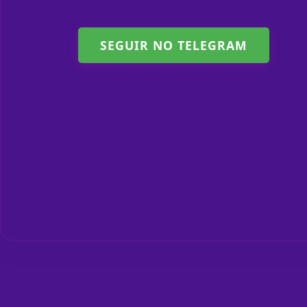
SEGUIR NO TELEGRAM