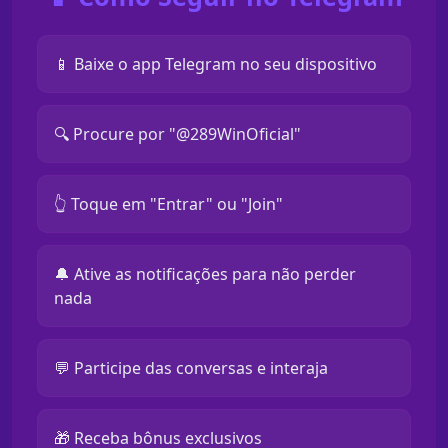
📱 Baixe o app Telegram no seu dispositivo
🔍 Procure por "@289WinOficial"
👆 Toque em "Entrar" ou "Join"
🔔 Ative as notificações para não perder
nada
💬 Participe das conversas e interaja
🎁 Receba bônus exclusivos