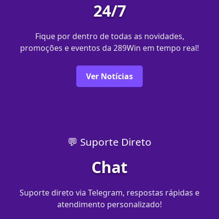
24/7
Fique por dentro de todas as novidades,
promoções e eventos da 289Win em tempo real!
Ver Notícias
💬 Suporte Direto
Chat
Suporte direto via Telegram, respostas rápidas e
atendimento personalizado!