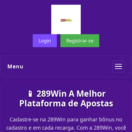
Login
Registrar-se
Menu
📱 289Win A Melhor
Plataforma de Apostas
Cadastre-se na 289Win para ganhar bônus no
cadastro e em cada recarga. Com a 289Win, você