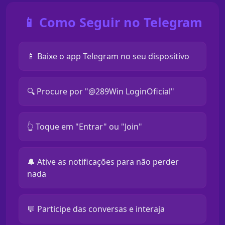
📱 Como Seguir no Telegram
📱 Baixe o app Telegram no seu dispositivo
🔍 Procure por "@289Win LoginOficial"
👆 Toque em "Entrar" ou "Join"
🔔 Ative as notificações para não perder
nada
💬 Participe das conversas e interaja