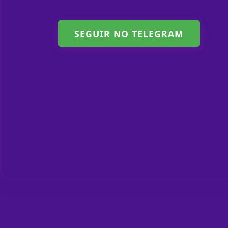
SEGUIR NO TELEGRAM