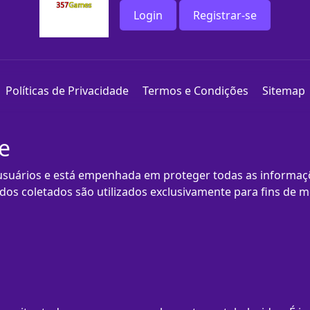
Login
Registrar-se
Políticas de Privacidade
Termos e Condições
Sitemap
de
 usuários e está empenhada em proteger todas as informaç
os coletados são utilizados exclusivamente para fins de m