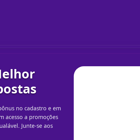
Melhor
postas
bônus no cadastro e em
em acesso a promoções
ualável. Junte-se aos