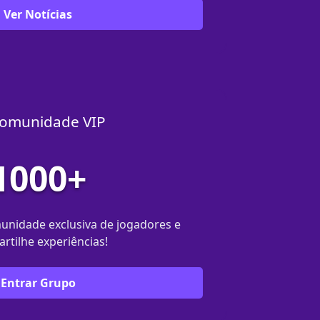
Ver Notícias
Comunidade VIP
1000+
unidade exclusiva de jogadores e
rtilhe experiências!
Entrar Grupo