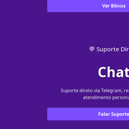
Ver Bônus
💬 Suporte Di
Cha
Suporte direto via Telegram, r
atendimento persona
Falar Suport