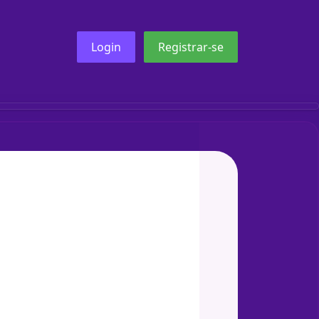
Login
Registrar-se