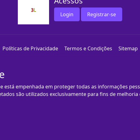
Acessos
Login
Registrar-se
Políticas de Privacidade
Termos e Condições
Sitemap
de
os e está empenhada em proteger todas as informações pess
tados são utilizados exclusivamente para fins de melhoria