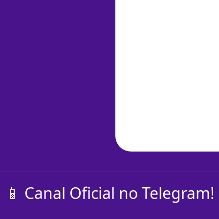
📱 Canal Oficial no Telegram!