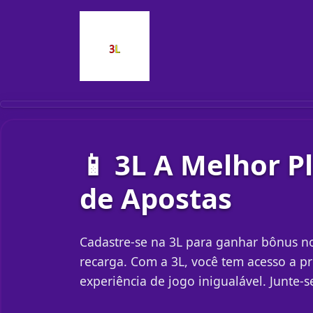
📱 3L A Melhor P
de Apostas
Cadastre-se na 3L para ganhar bônus n
recarga. Com a 3L, você tem acesso a p
experiência de jogo inigualável. Junte-