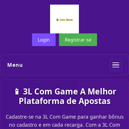
Login
Registrar-se
Menu
📱 3L Com Game A Melhor
Plataforma de Apostas
Cadastre-se na 3L Com Game para ganhar bônus
no cadastro e em cada recarga. Com a 3L Com