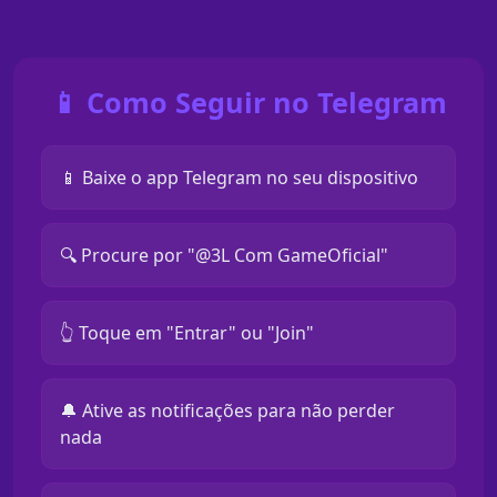
📱 Como Seguir no Telegram
📱 Baixe o app Telegram no seu dispositivo
🔍 Procure por "@3L Com GameOficial"
👆 Toque em "Entrar" ou "Join"
🔔 Ative as notificações para não perder
nada