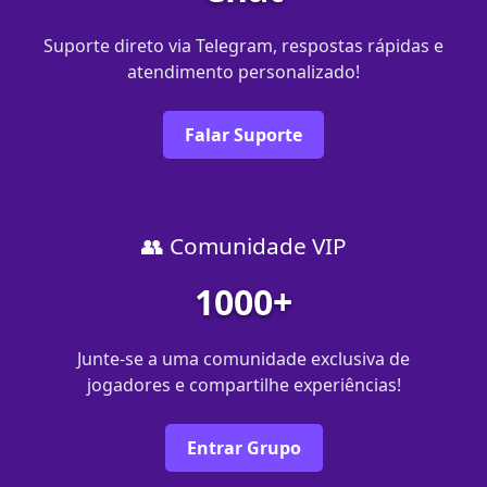
Suporte direto via Telegram, respostas rápidas e
atendimento personalizado!
Falar Suporte
👥 Comunidade VIP
1000+
Junte-se a uma comunidade exclusiva de
jogadores e compartilhe experiências!
Entrar Grupo