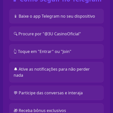
📱 Baixe o app Telegram no seu dispositivo
🔍 Procure por "@3U CasinoOficial"
👆 Toque em "Entrar" ou "Join"
🔔 Ative as notificações para não perder
nada
💬 Participe das conversas e interaja
🎁 Receba bônus exclusivos