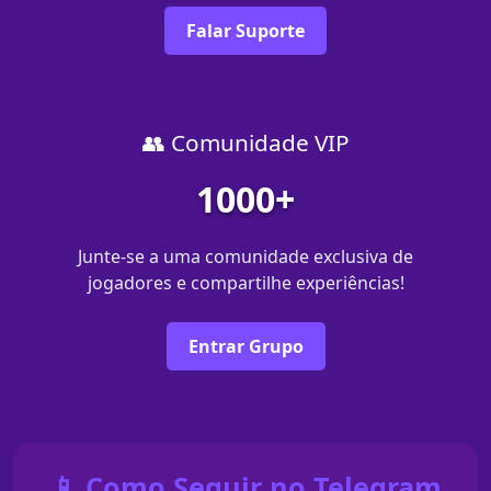
Falar Suporte
👥 Comunidade VIP
1000+
Junte-se a uma comunidade exclusiva de
jogadores e compartilhe experiências!
Entrar Grupo
📱 Como Seguir no Telegram