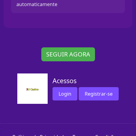
automaticamente
SEGUIR AGORA
Acessos
Login
Registrar-se