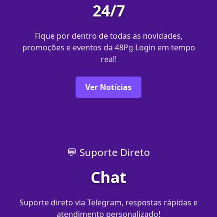
24/7
Fique por dentro de todas as novidades,
promoções e eventos da 48Pg Login em tempo
real!
Ver Notícias
💬 Suporte Direto
Chat
Suporte direto via Telegram, respostas rápidas e
atendimento personalizado!