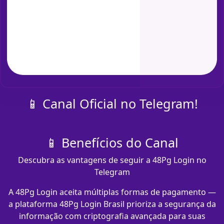
📱 Canal Oficial no Telegram!
📱 Benefícios do Canal
Descubra as vantagens de seguir a 48Pg Login no
Telegram
A 48Pg Login aceita múltiplas formas de pagamento —
a plataforma 48Pg Login Brasil prioriza a segurança da
informação com criptografia avançada para suas