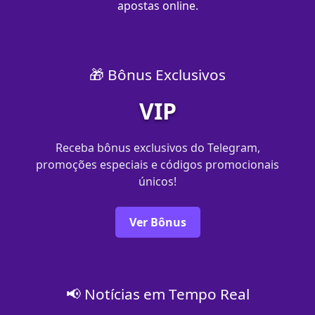
apostas online.
🎁 Bônus Exclusivos
VIP
Receba bônus exclusivos do Telegram,
promoções especiais e códigos promocionais
únicos!
Ver Bônus
📢 Notícias em Tempo Real