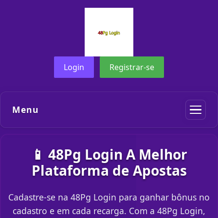
Login
Registrar-se
Menu
📱 48Pg Login A Melhor
Plataforma de Apostas
Cadastre-se na 48Pg Login para ganhar bônus no
cadastro e em cada recarga. Com a 48Pg Login,