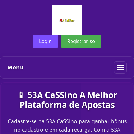
Login
Registrar-se
Menu
📱 53A CaSSino A Melhor
Plataforma de Apostas
Cadastre-se na 53A CaSSino para ganhar bônus
no cadastro e em cada recarga. Com a 53A