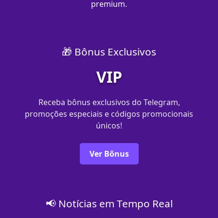
premium.
🎁 Bônus Exclusivos
VIP
Receba bônus exclusivos do Telegram,
promoções especiais e códigos promocionais
únicos!
Ver Bônus
📢 Notícias em Tempo Real