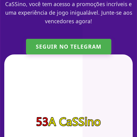
CaSSino, você tem acesso a promoções incríveis e
uma experiência de jogo inigualável. Junte-se aos
vencedores agora!
SEGUIR NO TELEGRAM