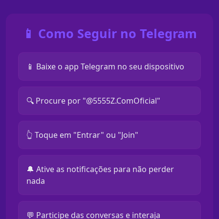
📱 Como Seguir no Telegram
📱 Baixe o app Telegram no seu dispositivo
🔍 Procure por "@5555Z.ComOficial"
👆 Toque em "Entrar" ou "Join"
🔔 Ative as notificações para não perder
nada
💬 Participe das conversas e interaja