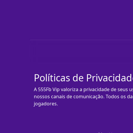
Políticas de Privacida
A 555Fb Vip valoriza a privacidade de seus
nossos canais de comunicação. Todos os dad
jogadores.