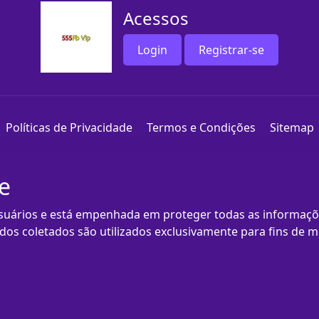
Acessos
Login
Registrar-se
Políticas de Privacidade
Termos e Condições
Sitemap
de
 usuários e está empenhada em proteger todas as informaçõ
os coletados são utilizados exclusivamente para fins de m