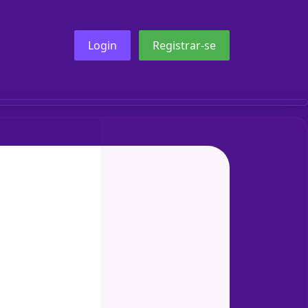
Login
Registrar-se