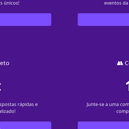
s únicos!
eventos da
reto
👥 
t
espostas rápidas e
Junte-se a uma com
lizado!
compa
e