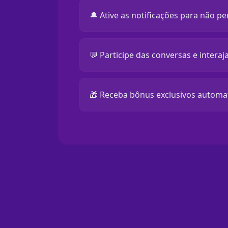
🔔 Ative as notificações para não p
💬 Participe das conversas e interaj
🎁 Receba bônus exclusivos autom