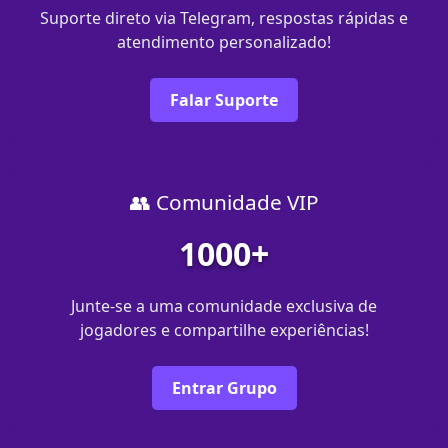
Suporte direto via Telegram, respostas rápidas e
atendimento personalizado!
Falar Suporte
👥 Comunidade VIP
1000+
Junte-se a uma comunidade exclusiva de
jogadores e compartilhe experiências!
Entrar Grupo