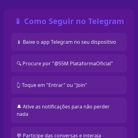
📱 Como Seguir no Telegram
📱 Baixe o app Telegram no seu dispositivo
🔍 Procure por "@55M PlataformaOficial"
👆 Toque em "Entrar" ou "Join"
🔔 Ative as notificações para não perder
nada
💬 Participe das conversas e interaja