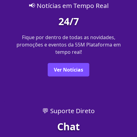
📢 Notícias em Tempo Real
24/7
Fique por dentro de todas as novidades,
promoções e eventos da 55M Plataforma em
tempo real!
Ver Notícias
💬 Suporte Direto
Chat