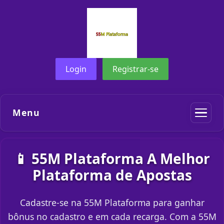
Login
Registrar-se
Menu
📱 55M Plataforma A Melhor
Plataforma de Apostas
Cadastre-se na 55M Plataforma para ganhar
bônus no cadastro e em cada recarga. Com a 55M