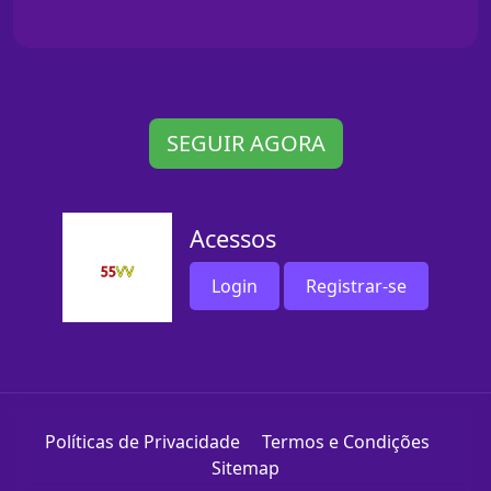
SEGUIR AGORA
Acessos
Login
Registrar-se
Políticas de Privacidade
Termos e Condições
Sitemap