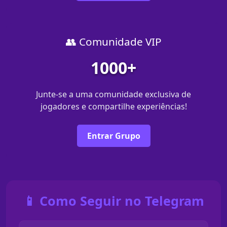
👥 Comunidade VIP
1000+
Junte-se a uma comunidade exclusiva de
jogadores e compartilhe experiências!
Entrar Grupo
📱 Como Seguir no Telegram