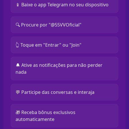
📱 Baixe o app Telegram no seu dispositivo
🔍 Procure por "@55VVOficial"
👆 Toque em "Entrar" ou "Join"
🔔 Ative as notificações para não perder
nada
💬 Participe das conversas e interaja
🎁 Receba bônus exclusivos
automaticamente