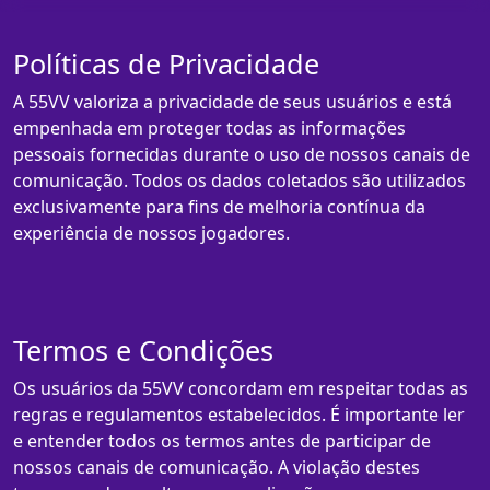
Políticas de Privacidade
A 55VV valoriza a privacidade de seus usuários e está
empenhada em proteger todas as informações
pessoais fornecidas durante o uso de nossos canais de
comunicação. Todos os dados coletados são utilizados
exclusivamente para fins de melhoria contínua da
experiência de nossos jogadores.
Termos e Condições
Os usuários da 55VV concordam em respeitar todas as
regras e regulamentos estabelecidos. É importante ler
e entender todos os termos antes de participar de
nossos canais de comunicação. A violação destes