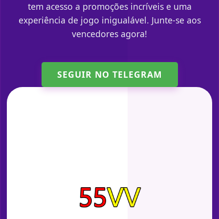
tem acesso a promoções incríveis e uma
experiência de jogo inigualável. Junte-se aos
vencedores agora!
SEGUIR NO TELEGRAM