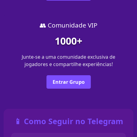
👥 Comunidade VIP
1000+
Junte-se a uma comunidade exclusiva de
jogadores e compartilhe experiências!
Entrar Grupo
📱 Como Seguir no Telegram