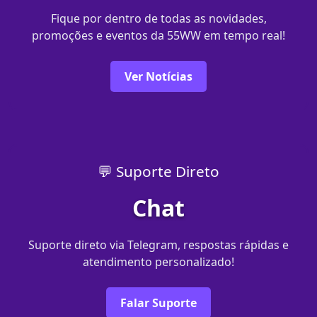
Fique por dentro de todas as novidades,
promoções e eventos da 55WW em tempo real!
Ver Notícias
💬 Suporte Direto
Chat
Suporte direto via Telegram, respostas rápidas e
atendimento personalizado!
Falar Suporte