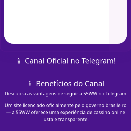
📱 Canal Oficial no Telegram!
📱 Benefícios do Canal
Descubra as vantagens de seguir a 55WW no Telegram
Um site licenciado oficialmente pelo governo brasileiro
— a 55WW oferece uma experiência de cassino online
justa e transparente.