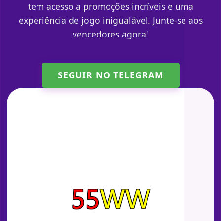
tem acesso a promoções incríveis e uma
experiência de jogo inigualável. Junte-se aos
vencedores agora!
SEGUIR NO TELEGRAM