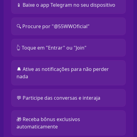
📱 Baixe o app Telegram no seu dispositivo
🔍 Procure por "@55WWOficial"
👆 Toque em "Entrar" ou "Join"
🔔 Ative as notificações para não perder
nada
💬 Participe das conversas e interaja
🎁 Receba bônus exclusivos
automaticamente