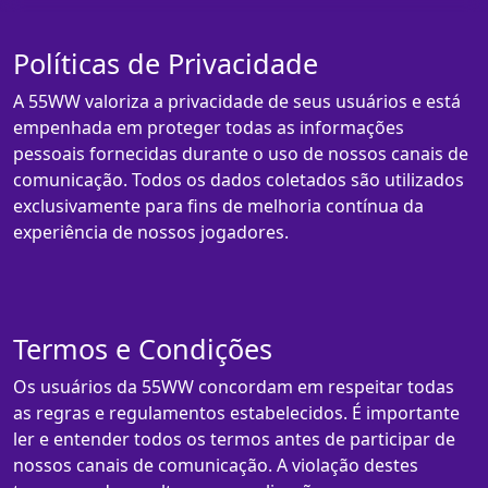
Políticas de Privacidade
A 55WW valoriza a privacidade de seus usuários e está
empenhada em proteger todas as informações
pessoais fornecidas durante o uso de nossos canais de
comunicação. Todos os dados coletados são utilizados
exclusivamente para fins de melhoria contínua da
experiência de nossos jogadores.
Termos e Condições
Os usuários da 55WW concordam em respeitar todas
as regras e regulamentos estabelecidos. É importante
ler e entender todos os termos antes de participar de
nossos canais de comunicação. A violação destes