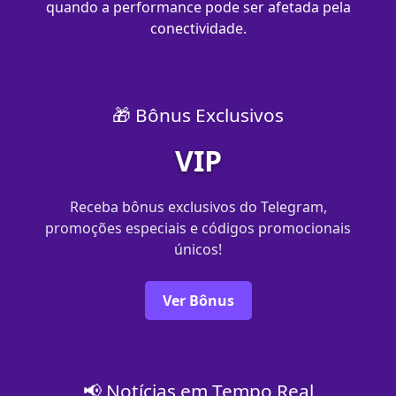
quando a performance pode ser afetada pela
conectividade.
🎁 Bônus Exclusivos
VIP
Receba bônus exclusivos do Telegram,
promoções especiais e códigos promocionais
únicos!
Ver Bônus
📢 Notícias em Tempo Real