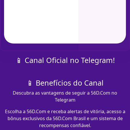
📱 Canal Oficial no Telegram!
📱 Benefícios do Canal
Descubra as vantagens de seguir a 56D.Com no
Telegram
Escolha a 56D.Com e receba alertas de vitória, acesso a
bônus exclusivos da 56D.Com Brasil e um sistema de
recompensas confiável.