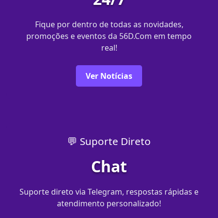
Fique por dentro de todas as novidades,
promoções e eventos da 56D.Com em tempo
real!
Ver Notícias
💬 Suporte Direto
Chat
Suporte direto via Telegram, respostas rápidas e
atendimento personalizado!