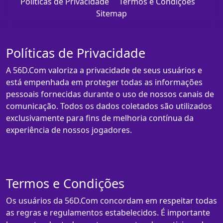
Políticas de Privacidade
Termos e Condições
Sitemap
Políticas de Privacidade
A 56D.Com valoriza a privacidade de seus usuários e
está empenhada em proteger todas as informações
pessoais fornecidas durante o uso de nossos canais de
comunicação. Todos os dados coletados são utilizados
exclusivamente para fins de melhoria contínua da
experiência de nossos jogadores.
Termos e Condições
Os usuários da 56D.Com concordam em respeitar todas
as regras e regulamentos estabelecidos. É importante