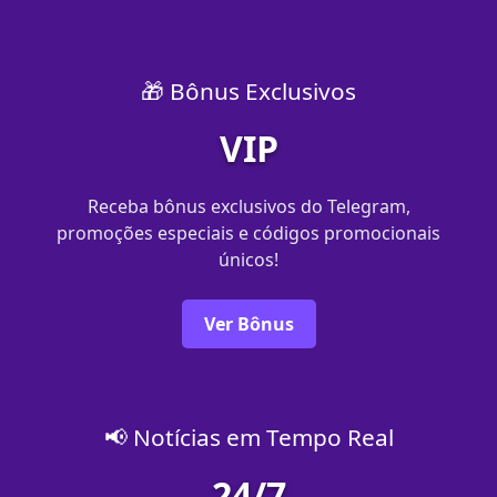
🎁 Bônus Exclusivos
VIP
Receba bônus exclusivos do Telegram,
promoções especiais e códigos promocionais
únicos!
Ver Bônus
📢 Notícias em Tempo Real
24/7