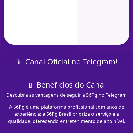
📱 Canal Oficial no Telegram!
📱 Benefícios do Canal
Descubra as vantagens de seguir a 56Pg no Telegram
A 56Pg é uma plataforma profissional com anos de
experiência; a 56Pg Brasil prioriza o serviço e a
qualidade, oferecendo entretenimento de alto nível.