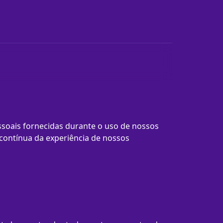
ssoais fornecidas durante o uso de nossos
 contínua da experiência de nossos