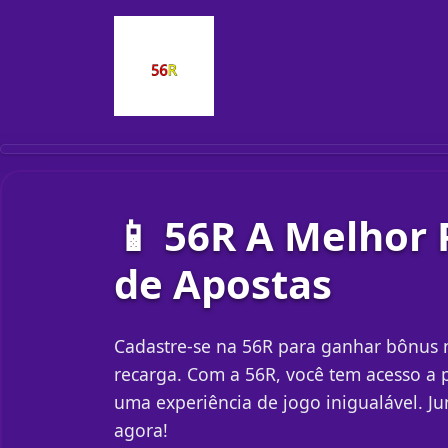
📱 56R A Melhor
de Apostas
Cadastre-se na 56R para ganhar bônus 
recarga. Com a 56R, você tem acesso a 
uma experiência de jogo inigualável. J
agora!