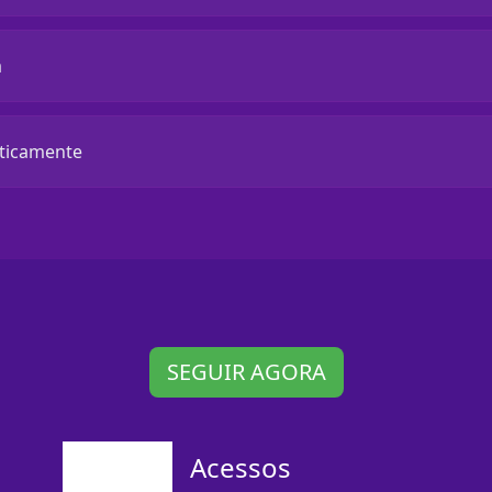
a
aticamente
SEGUIR AGORA
Acessos