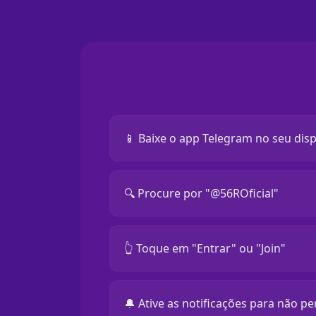
📱 Baixe o app Telegram no seu disp
🔍 Procure por "@56ROficial"
👆 Toque em "Entrar" ou "Join"
🔔 Ative as notificações para não p