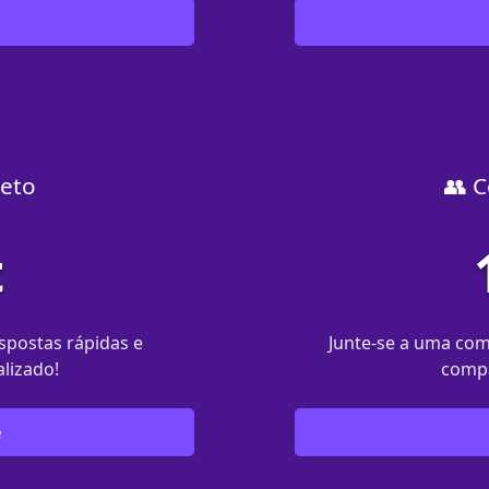
reto
👥 
t
espostas rápidas e
Junte-se a uma com
lizado!
compa
e