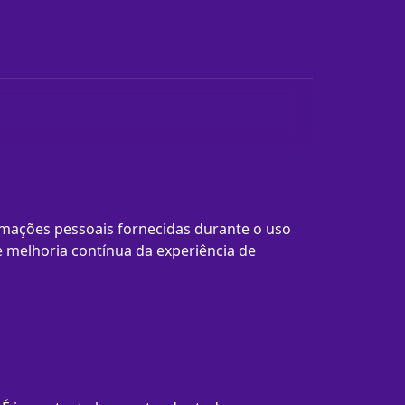
rmações pessoais fornecidas durante o uso
e melhoria contínua da experiência de