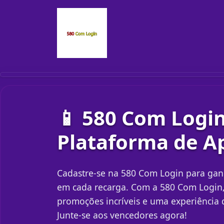
📱 580 Com Logi
Plataforma de A
Cadastre-se na 580 Com Login para gan
em cada recarga. Com a 580 Com Login,
promoções incríveis e uma experiência d
Junte-se aos vencedores agora!