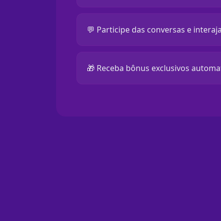
💬 Participe das conversas e interaj
🎁 Receba bônus exclusivos autom