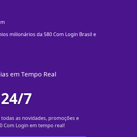
am
ios milionários da 580 Com Login Brasil e
cias em Tempo Real
24/7
e todas as novidades, promoções e
0 Com Login em tempo real!