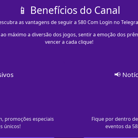
📱 Benefícios do Canal
escubra as vantagens de seguir a 580 Com Login no Telegr
 ao máximo a diversão dos jogos, sentir a emoção dos prêm
vencer a cada clique!
sivos
📢 Notí
m, promoções especiais
Fique por dentro d
s únicos!
eventos da 58