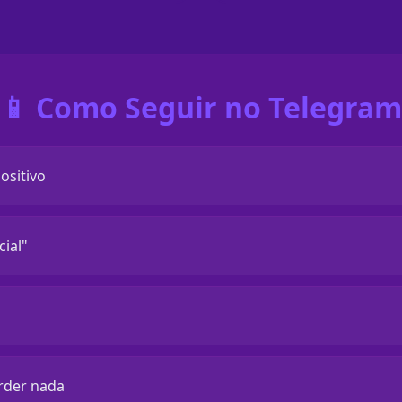
📱 Como Seguir no Telegram
ositivo
ial"
erder nada