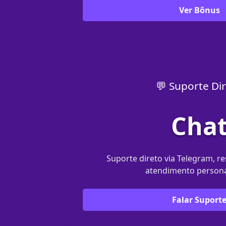
Ver Bônus
💬 Suporte Di
Cha
Suporte direto via Telegram, r
atendimento persona
Falar Suport