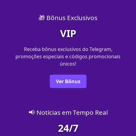
🎁 Bônus Exclusivos
VIP
Receba bônus exclusivos do Telegram,
promoções especiais e códigos promocionais
únicos!
Ver Bônus
📢 Notícias em Tempo Real
24/7