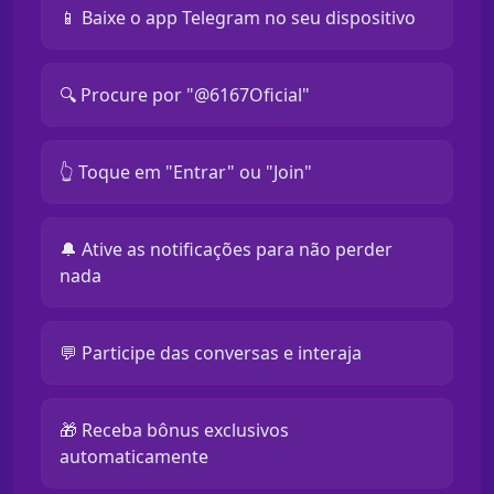
📱 Baixe o app Telegram no seu dispositivo
🔍 Procure por "@6167Oficial"
👆 Toque em "Entrar" ou "Join"
🔔 Ative as notificações para não perder
nada
💬 Participe das conversas e interaja
🎁 Receba bônus exclusivos
automaticamente