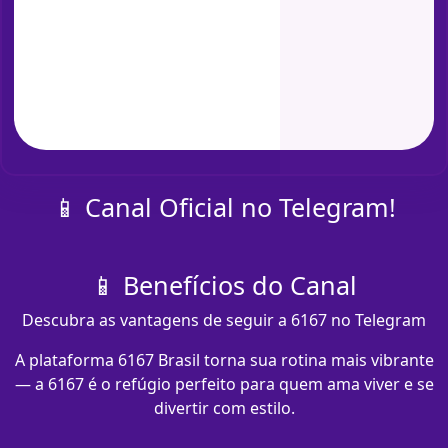
📱 Canal Oficial no Telegram!
📱 Benefícios do Canal
Descubra as vantagens de seguir a 6167 no Telegram
A plataforma 6167 Brasil torna sua rotina mais vibrante
— a 6167 é o refúgio perfeito para quem ama viver e se
divertir com estilo.