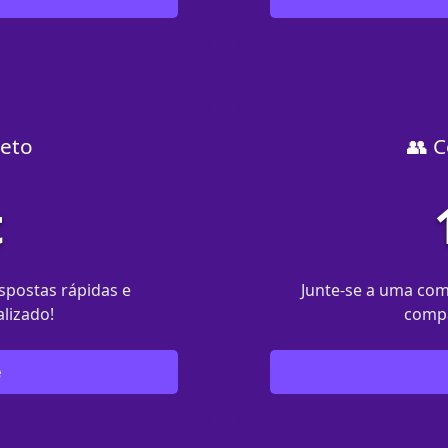
reto
👥 
t
espostas rápidas e
Junte-se a uma com
lizado!
compa
e