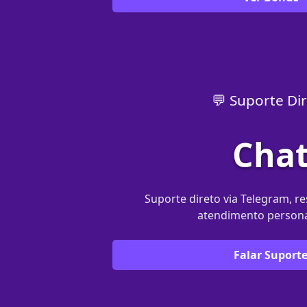
💬 Suporte Di
Cha
Suporte direto via Telegram, r
atendimento persona
Falar Suport