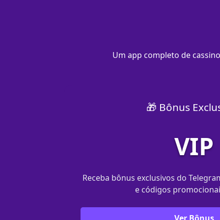
Um app completo de cassino
🎁 Bônus Exclu
VIP
Receba bônus exclusivos do Telegra
e códigos promocionai
Ver Bônus