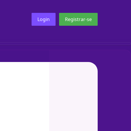
Login
Registrar-se