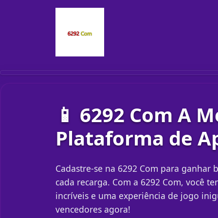
📱 6292 Com A M
Plataforma de A
Cadastre-se na 6292 Com para ganhar 
cada recarga. Com a 6292 Com, você t
incríveis e uma experiência de jogo inig
vencedores agora!