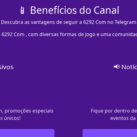
📱 Benefícios do Canal
Descubra as vantagens de seguir a 6292 Com no Telegram
 6292 Com , com diversas formas de jogo e uma comunidade
sivos
📢 Notí
m, promoções especiais
Fique por dentro d
s únicos!
eventos da