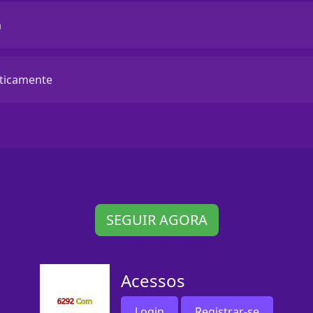
a
aticamente
SEGUIR AGORA
Acessos
Login
Registrar-se