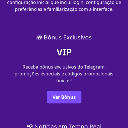
configuração inicial que inclui login, configuração de
preferências e familiarização com a interface.
🎁 Bônus Exclusivos
VIP
Receba bônus exclusivos do Telegram,
promoções especiais e códigos promocionais
únicos!
Ver Bônus
📢 Notícias em Tempo Real