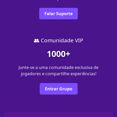
Falar Suporte
👥 Comunidade VIP
1000+
Junte-se a uma comunidade exclusiva de
jogadores e compartilhe experiências!
Entrar Grupo