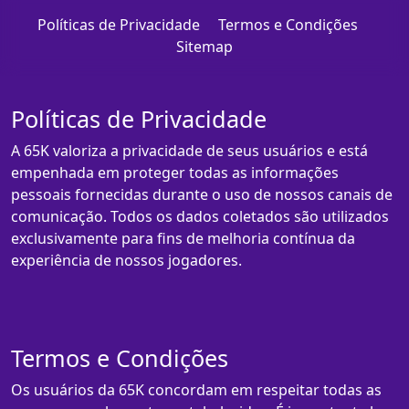
Políticas de Privacidade
Termos e Condições
Sitemap
Políticas de Privacidade
A 65K valoriza a privacidade de seus usuários e está
empenhada em proteger todas as informações
pessoais fornecidas durante o uso de nossos canais de
comunicação. Todos os dados coletados são utilizados
exclusivamente para fins de melhoria contínua da
experiência de nossos jogadores.
Termos e Condições
Os usuários da 65K concordam em respeitar todas as