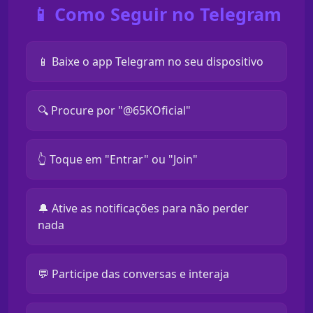
📱 Como Seguir no Telegram
📱 Baixe o app Telegram no seu dispositivo
🔍 Procure por "@65KOficial"
👆 Toque em "Entrar" ou "Join"
🔔 Ative as notificações para não perder
nada
💬 Participe das conversas e interaja