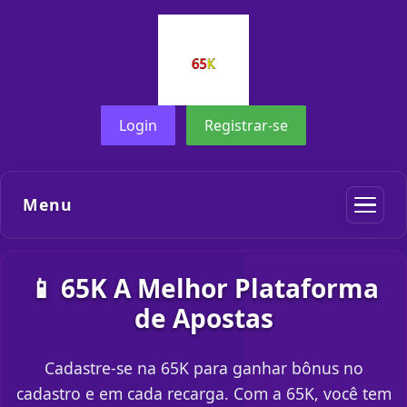
Login
Registrar-se
Menu
📱 65K A Melhor Plataforma
de Apostas
Cadastre-se na 65K para ganhar bônus no
cadastro e em cada recarga. Com a 65K, você tem