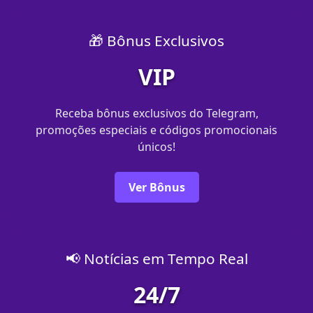
🎁 Bônus Exclusivos
VIP
Receba bônus exclusivos do Telegram,
promoções especiais e códigos promocionais
únicos!
Ver Bônus
📢 Notícias em Tempo Real
24/7