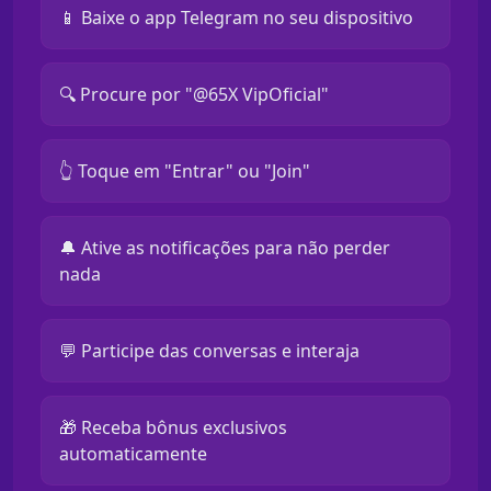
📱 Baixe o app Telegram no seu dispositivo
🔍 Procure por "@65X VipOficial"
👆 Toque em "Entrar" ou "Join"
🔔 Ative as notificações para não perder
nada
💬 Participe das conversas e interaja
🎁 Receba bônus exclusivos
automaticamente