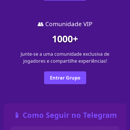
👥 Comunidade VIP
1000+
Junte-se a uma comunidade exclusiva de
jogadores e compartilhe experiências!
Entrar Grupo
📱 Como Seguir no Telegram