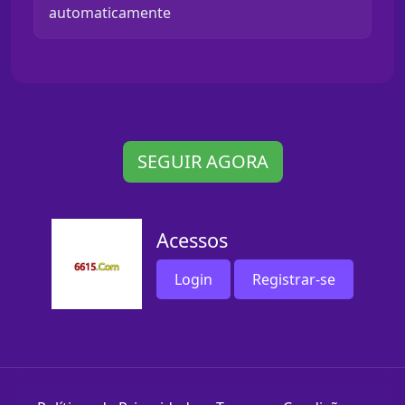
automaticamente
SEGUIR AGORA
Acessos
Login
Registrar-se