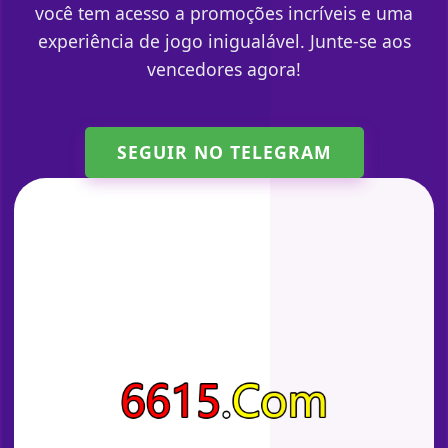
você tem acesso a promoções incríveis e uma
experiência de jogo inigualável. Junte-se aos
vencedores agora!
SEGUIR NO TELEGRAM