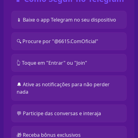
📱 Baixe o app Telegram no seu dispositivo
🔍 Procure por "@6615.ComOficial"
👆 Toque em "Entrar" ou "Join"
🔔 Ative as notificações para não perder
nada
💬 Participe das conversas e interaja
🎁 Receba bônus exclusivos