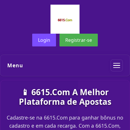
Login
Registrar-se
Menu
📱 6615.Com A Melhor
Plataforma de Apostas
Cadastre-se na 6615.Com para ganhar bônus no
cadastro e em cada recarga. Com a 6615.Com,