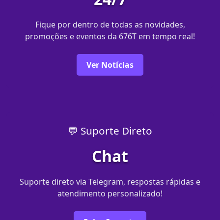
Fique por dentro de todas as novidades,
promoções e eventos da 676T em tempo real!
Ver Notícias
💬 Suporte Direto
Chat
Suporte direto via Telegram, respostas rápidas e
atendimento personalizado!