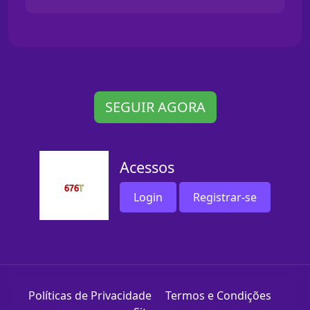
SEGUIR AGORA
Acessos
Login
Registrar-se
Políticas de Privacidade
Termos e Condições