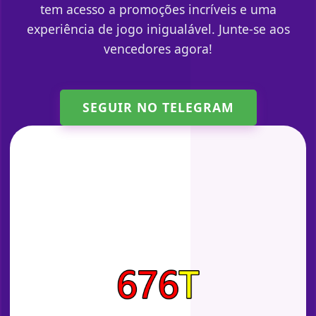
tem acesso a promoções incríveis e uma
experiência de jogo inigualável. Junte-se aos
vencedores agora!
SEGUIR NO TELEGRAM