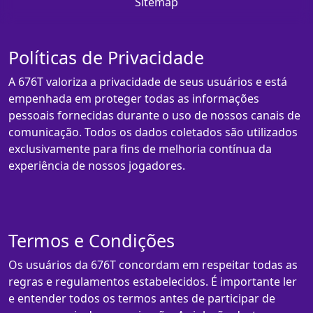
Sitemap
Políticas de Privacidade
A 676T valoriza a privacidade de seus usuários e está
empenhada em proteger todas as informações
pessoais fornecidas durante o uso de nossos canais de
comunicação. Todos os dados coletados são utilizados
exclusivamente para fins de melhoria contínua da
experiência de nossos jogadores.
Termos e Condições
Os usuários da 676T concordam em respeitar todas as
regras e regulamentos estabelecidos. É importante ler
e entender todos os termos antes de participar de