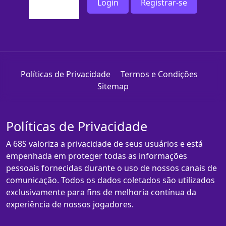
Login
Registrar-se
Políticas de Privacidade
Termos e Condições
Sitemap
Políticas de Privacidade
A 68S valoriza a privacidade de seus usuários e está
empenhada em proteger todas as informações
pessoais fornecidas durante o uso de nossos canais de
comunicação. Todos os dados coletados são utilizados
exclusivamente para fins de melhoria contínua da
experiência de nossos jogadores.