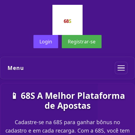
Login
Registrar-se
Menu
📱 68S A Melhor Plataforma
de Apostas
Cadastre-se na 68S para ganhar bônus no
cadastro e em cada recarga. Com a 68S, você tem