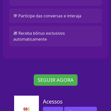
💬 Participe das conversas e interaja
🎁 Receba bônus exclusivos
automaticamente
SEGUIR AGORA
Acessos