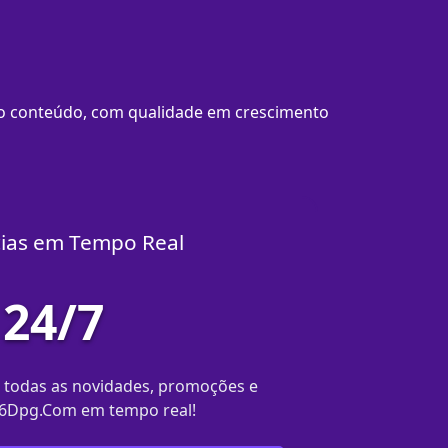
 o conteúdo, com qualidade em crescimento
cias em Tempo Real
24/7
e todas as novidades, promoções e
 6Dpg.Com em tempo real!