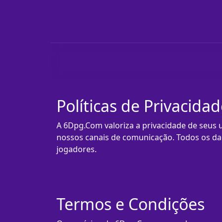
Políticas de Privacida
A 6Dpg.Com valoriza a privacidade de seus
nossos canais de comunicação. Todos os dad
jogadores.
Termos e Condições