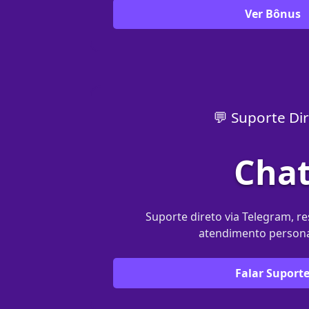
Ver Bônus
💬 Suporte Di
Cha
Suporte direto via Telegram, r
atendimento persona
Falar Suport