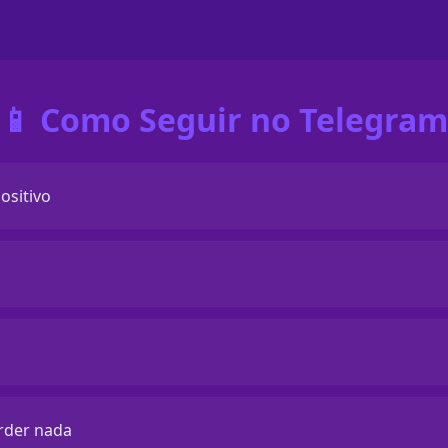
📱 Como Seguir no Telegram
ositivo
erder nada