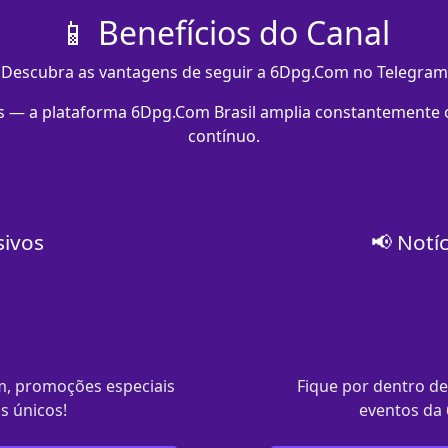
📱 Benefícios do Canal
Descubra as vantagens de seguir a 6Dpg.Com no Telegram
os — a plataforma 6Dpg.Com Brasil amplia constantemente
contínuo.
sivos
📢 Notí
m, promoções especiais
Fique por dentro d
s únicos!
eventos da