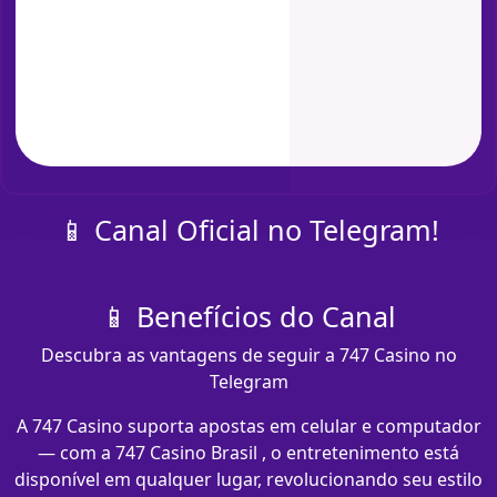
📱 Canal Oficial no Telegram!
📱 Benefícios do Canal
Descubra as vantagens de seguir a 747 Casino no
Telegram
A 747 Casino suporta apostas em celular e computador
— com a 747 Casino Brasil , o entretenimento está
disponível em qualquer lugar, revolucionando seu estilo