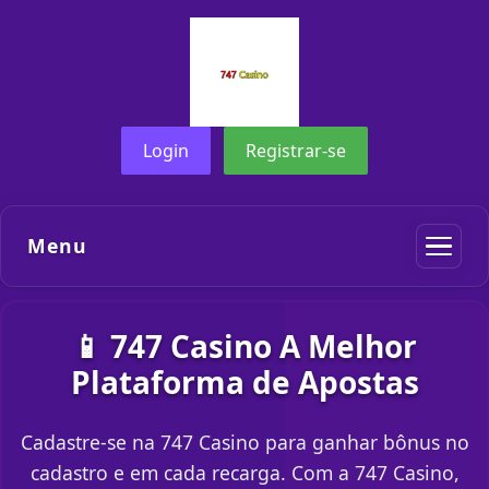
Login
Registrar-se
Menu
📱 747 Casino A Melhor
Plataforma de Apostas
Cadastre-se na 747 Casino para ganhar bônus no
cadastro e em cada recarga. Com a 747 Casino,