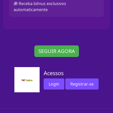
🎁 Receba bônus exclusivos
automaticamente
SEGUIR AGORA
Acessos
Login
Registrar-se