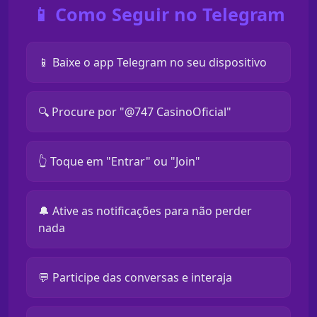
📱 Como Seguir no Telegram
📱 Baixe o app Telegram no seu dispositivo
🔍 Procure por "@747 CasinoOficial"
👆 Toque em "Entrar" ou "Join"
🔔 Ative as notificações para não perder
nada
💬 Participe das conversas e interaja