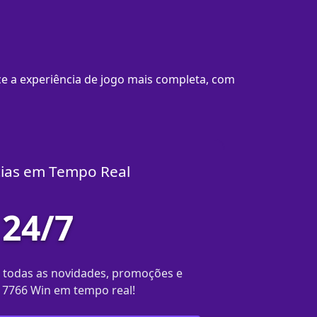
ce a experiência de jogo mais completa, com
cias em Tempo Real
24/7
e todas as novidades, promoções e
 7766 Win em tempo real!