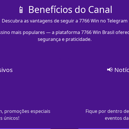
📱 Benefícios do Canal
Descubra as vantagens de seguir a 7766 Win no Telegram
ssino mais populares — a plataforma 7766 Win Brasil ofere
segurança e praticidade.
sivos
📢 Notí
m, promoções especiais
Fique por dentro d
s únicos!
eventos da