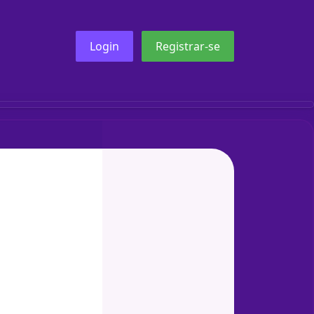
Login
Registrar-se