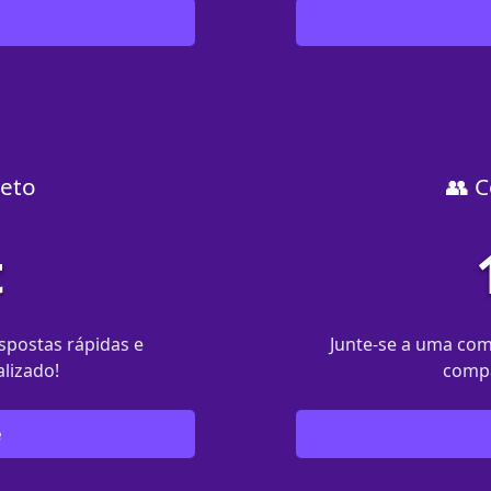
reto
👥 
t
espostas rápidas e
Junte-se a uma com
lizado!
compa
e