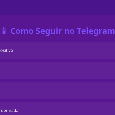
📱 Como Seguir no Telegram
ositivo
erder nada