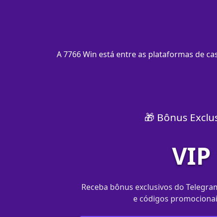
A 7766 Win está entre as plataformas de ca
🎁 Bônus Exclu
VIP
Receba bônus exclusivos do Telegra
e códigos promocionai