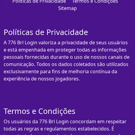
Políticas de Privacidade
Termos e Condições
Sitemap
Políticas de Privacidade
A 776 Brl Login valoriza a privacidade de seus usuários
e está empenhada em proteger todas as informações
pessoais fornecidas durante o uso de nossos canais de
comunicação. Todos os dados coletados são utilizados
exclusivamente para fins de melhoria contínua da
experiência de nossos jogadores.
Termos e Condições
Os usuários da 776 Brl Login concordam em respeitar
todas as regras e regulamentos estabelecidos. É