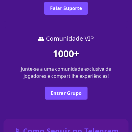
Falar Suporte
👥 Comunidade VIP
1000+
Junte-se a uma comunidade exclusiva de
jogadores e compartilhe experiências!
Entrar Grupo
📱 Como Seguir no Telegram