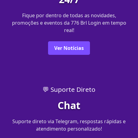
Fique por dentro de todas as novidades,
promoções e eventos da 776 Brl Login em tempo
real!
Ver Notícias
💬 Suporte Direto
Chat
Suporte direto via Telegram, respostas rápidas e
atendimento personalizado!