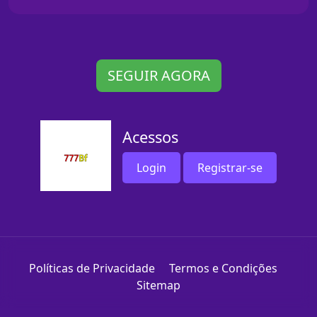
SEGUIR AGORA
Acessos
Login
Registrar-se
Políticas de Privacidade
Termos e Condições
Sitemap