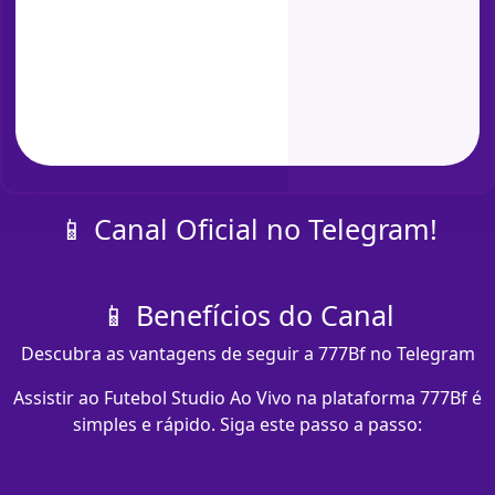
📱 Canal Oficial no Telegram!
📱 Benefícios do Canal
Descubra as vantagens de seguir a 777Bf no Telegram
Assistir ao Futebol Studio Ao Vivo na plataforma 777Bf é
simples e rápido. Siga este passo a passo: