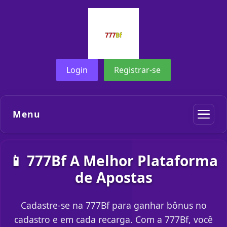
Login
Registrar-se
Menu
📱 777Bf A Melhor Plataforma
de Apostas
Cadastre-se na 777Bf para ganhar bônus no
cadastro e em cada recarga. Com a 777Bf, você