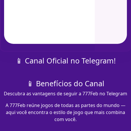
📱 Canal Oficial no Telegram!
📱 Benefícios do Canal
Descubra as vantagens de seguir a 777Feb no Telegram
A 777Feb reúne jogos de todas as partes do mundo —
aqui você encontra o estilo de jogo que mais combina
com você.