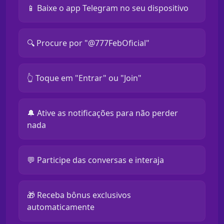
📱 Baixe o app Telegram no seu dispositivo
🔍 Procure por "@777FebOficial"
👆 Toque em "Entrar" ou "Join"
🔔 Ative as notificações para não perder
nada
💬 Participe das conversas e interaja
🎁 Receba bônus exclusivos
automaticamente