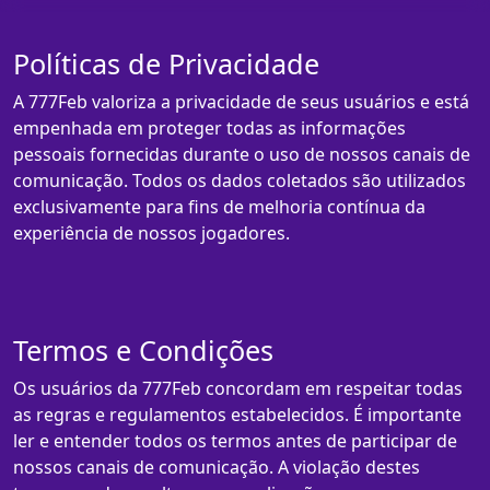
Políticas de Privacidade
A 777Feb valoriza a privacidade de seus usuários e está
empenhada em proteger todas as informações
pessoais fornecidas durante o uso de nossos canais de
comunicação. Todos os dados coletados são utilizados
exclusivamente para fins de melhoria contínua da
experiência de nossos jogadores.
Termos e Condições
Os usuários da 777Feb concordam em respeitar todas
as regras e regulamentos estabelecidos. É importante
ler e entender todos os termos antes de participar de
nossos canais de comunicação. A violação destes