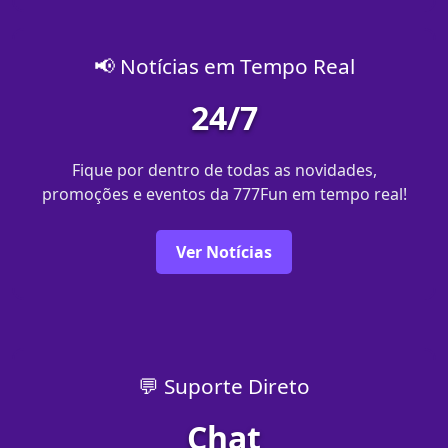
📢 Notícias em Tempo Real
24/7
Fique por dentro de todas as novidades,
promoções e eventos da 777Fun em tempo real!
Ver Notícias
💬 Suporte Direto
Chat