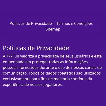
Políticas de Privacidade
Termos e Condições
Sitemap
Políticas de Privacidade
A 777Fun valoriza a privacidade de seus usuários e está
empenhada em proteger todas as informações
pessoais fornecidas durante o uso de nossos canais de
comunicação. Todos os dados coletados são utilizados
exclusivamente para fins de melhoria contínua da
experiência de nossos jogadores.