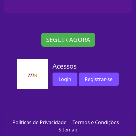
SEGUIR AGORA
Acessos
Login
Registrar-se
Políticas de Privacidade
Termos e Condições
Sitemap