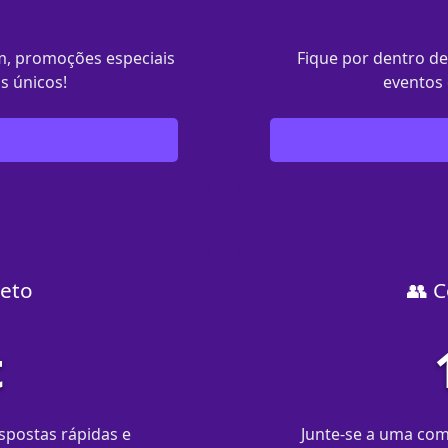
m, promoções especiais
Fique por dentro d
s únicos!
eventos
reto
👥 
t
espostas rápidas e
Junte-se a uma com