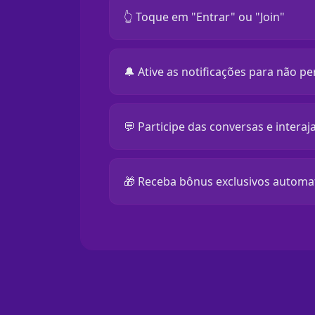
👆 Toque em "Entrar" ou "Join"
🔔 Ative as notificações para não p
💬 Participe das conversas e interaj
🎁 Receba bônus exclusivos autom