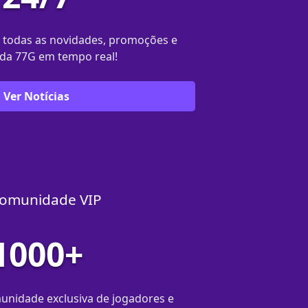
e todas as novidades, promoções e
 da 77G em tempo real!
Ver Notícias
Comunidade VIP
1000+
unidade exclusiva de jogadores e