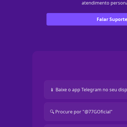
atendimento persona
Falar Suport
📱 Baixe o app Telegram no seu disp
🔍 Procure por "@77GOficial"