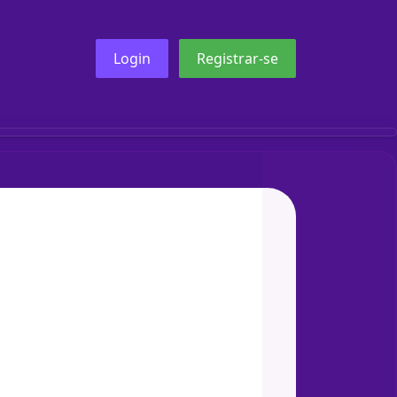
Login
Registrar-se