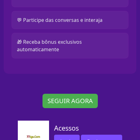
💬 Participe das conversas e interaja
🎁 Receba bônus exclusivos
automaticamente
SEGUIR AGORA
Acessos