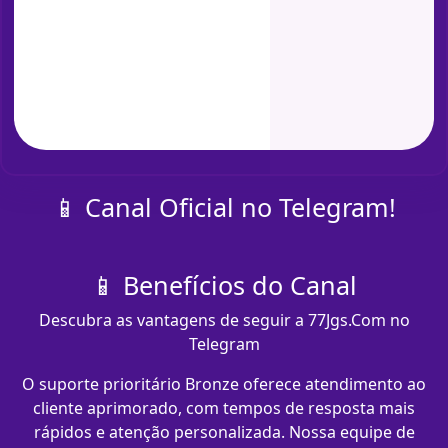
📱 Canal Oficial no Telegram!
📱 Benefícios do Canal
Descubra as vantagens de seguir a 77Jgs.Com no
Telegram
O suporte prioritário Bronze oferece atendimento ao
cliente aprimorado, com tempos de resposta mais
rápidos e atenção personalizada. Nossa equipe de