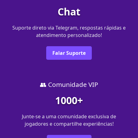
Chat
Suporte direto via Telegram, respostas rápidas e
atendimento personalizado!
Falar Suporte
👥 Comunidade VIP
1000+
Junte-se a uma comunidade exclusiva de
jogadores e compartilhe experiências!