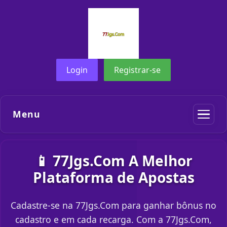
Login
Registrar-se
Menu
📱 77Jgs.Com A Melhor
Plataforma de Apostas
Cadastre-se na 77Jgs.Com para ganhar bônus no
cadastro e em cada recarga. Com a 77Jgs.Com,