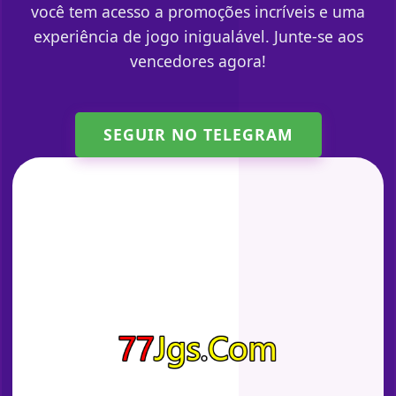
você tem acesso a promoções incríveis e uma
experiência de jogo inigualável. Junte-se aos
vencedores agora!
SEGUIR NO TELEGRAM