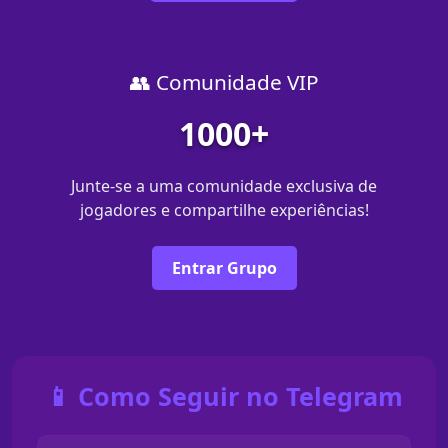
👥 Comunidade VIP
1000+
Junte-se a uma comunidade exclusiva de
jogadores e compartilhe experiências!
Entrar Grupo
📱 Como Seguir no Telegram