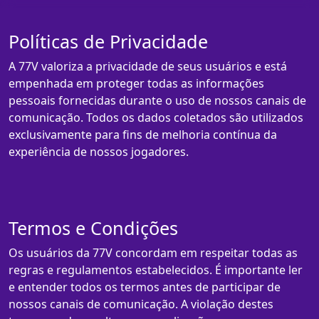
Políticas de Privacidade
A 77V valoriza a privacidade de seus usuários e está
empenhada em proteger todas as informações
pessoais fornecidas durante o uso de nossos canais de
comunicação. Todos os dados coletados são utilizados
exclusivamente para fins de melhoria contínua da
experiência de nossos jogadores.
Termos e Condições
Os usuários da 77V concordam em respeitar todas as
regras e regulamentos estabelecidos. É importante ler
e entender todos os termos antes de participar de
nossos canais de comunicação. A violação destes