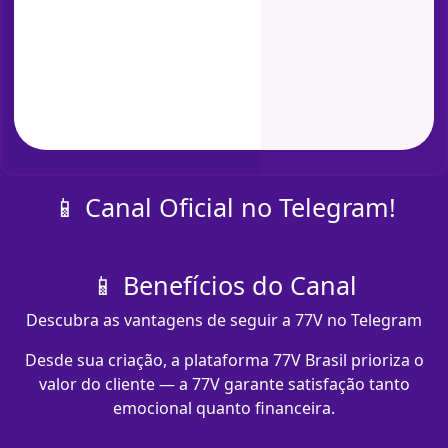
📱 Canal Oficial no Telegram!
📱 Benefícios do Canal
Descubra as vantagens de seguir a 77V no Telegram
Desde sua criação, a plataforma 77V Brasil prioriza o
valor do cliente — a 77V garante satisfação tanto
emocional quanto financeira.