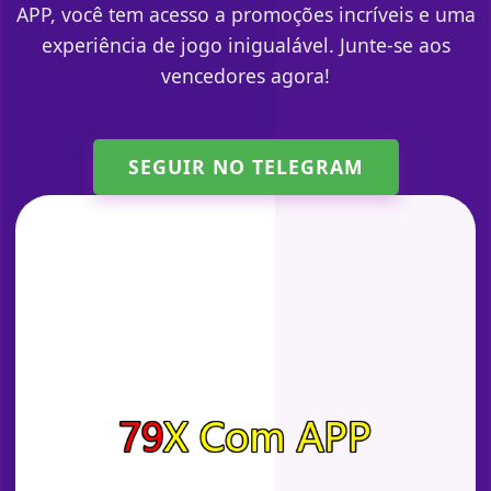
APP, você tem acesso a promoções incríveis e uma
experiência de jogo inigualável. Junte-se aos
vencedores agora!
SEGUIR NO TELEGRAM