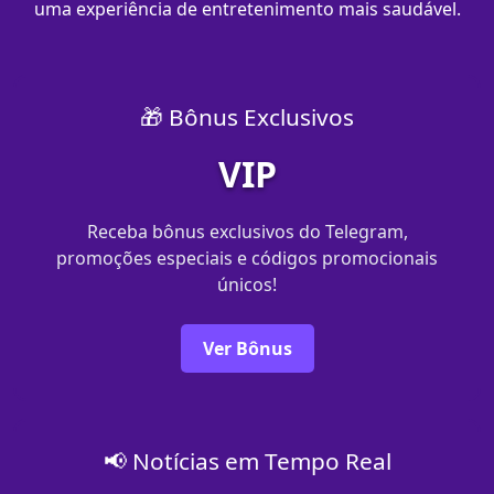
uma experiência de entretenimento mais saudável.
🎁 Bônus Exclusivos
VIP
Receba bônus exclusivos do Telegram,
promoções especiais e códigos promocionais
únicos!
Ver Bônus
📢 Notícias em Tempo Real