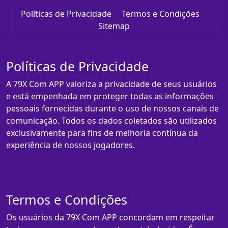
Políticas de Privacidade
Termos e Condições
Sitemap
Políticas de Privacidade
A 79X Com APP valoriza a privacidade de seus usuários
e está empenhada em proteger todas as informações
pessoais fornecidas durante o uso de nossos canais de
comunicação. Todos os dados coletados são utilizados
exclusivamente para fins de melhoria contínua da
experiência de nossos jogadores.
Termos e Condições
Os usuários da 79X Com APP concordam em respeitar