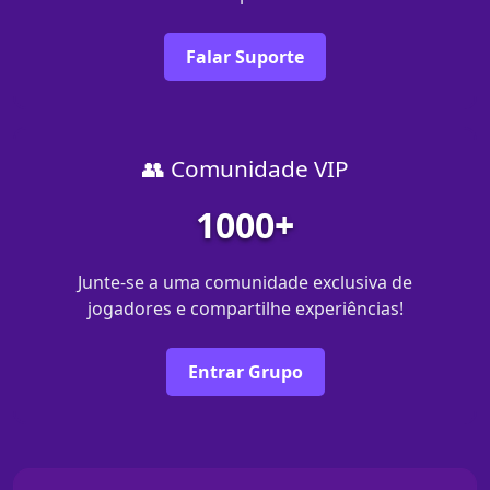
Falar Suporte
👥 Comunidade VIP
1000+
Junte-se a uma comunidade exclusiva de
jogadores e compartilhe experiências!
Entrar Grupo