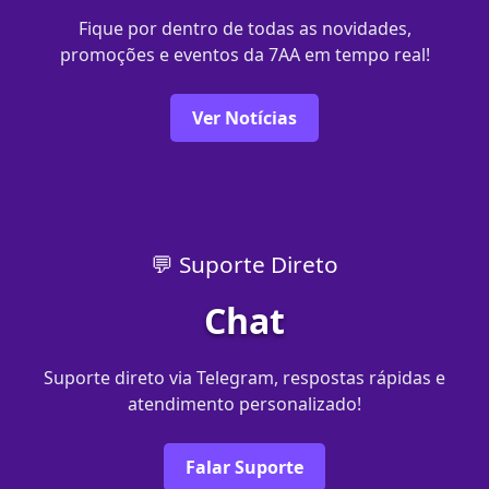
Fique por dentro de todas as novidades,
promoções e eventos da 7AA em tempo real!
Ver Notícias
💬 Suporte Direto
Chat
Suporte direto via Telegram, respostas rápidas e
atendimento personalizado!
Falar Suporte