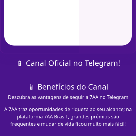
📱 Canal Oficial no Telegram!
📱 Benefícios do Canal
Descubra as vantagens de seguir a 7AA no Telegram
A 7AA traz oportunidades de riqueza ao seu alcance; na
plataforma 7AA Brasil , grandes prêmios são
frequentes e mudar de vida ficou muito mais fácil!