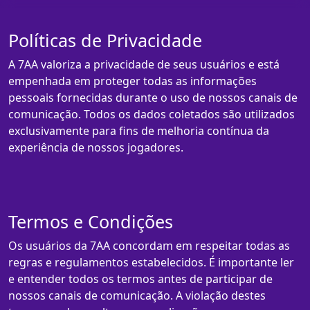
Políticas de Privacidade
A 7AA valoriza a privacidade de seus usuários e está
empenhada em proteger todas as informações
pessoais fornecidas durante o uso de nossos canais de
comunicação. Todos os dados coletados são utilizados
exclusivamente para fins de melhoria contínua da
experiência de nossos jogadores.
Termos e Condições
Os usuários da 7AA concordam em respeitar todas as
regras e regulamentos estabelecidos. É importante ler
e entender todos os termos antes de participar de
nossos canais de comunicação. A violação destes