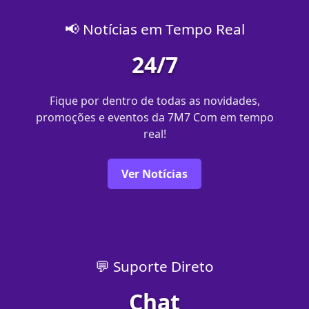
📢 Notícias em Tempo Real
24/7
Fique por dentro de todas as novidades,
promoções e eventos da 7M7 Com em tempo
real!
Ver Notícias
💬 Suporte Direto
Chat